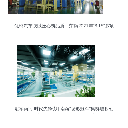
优玛汽车膜以匠心筑品质，荣膺2021年“3.15”多项
质量诚信殊荣
冠军南海 时代先锋① | 南海“隐形冠军”集群崛起创
新力量——新材料研发引领未来