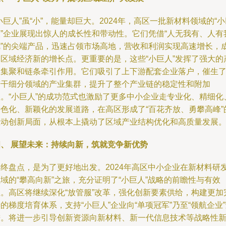
小巨人”虽“小”，能量却巨大。2024年，高区一批新材料领域的“
人”企业展现出惊人的成长性和带动性。它们凭借“人无我有、人有
优”的尖端产品，迅速占领市场高地，营收和利润实现高速增长，
为区域经济新的增长点。更重要的是，这些“小巨人”发挥了强大的
业集聚和链条牵引作用。它们吸引了上下游配套企业落户，催生
若干细分领域的产业集群，提升了整个产业链的稳定性和附加
值。“小巨人”的成功范式也激励了更多中小企业走专业化、精细化
特色化、新颖化的发展道路，在高区形成了“百花齐放、勇攀高峰”
生动创新局面，从根本上撬动了区域产业结构优化和高质量发展
四、 展望未来：持续向新，筑就竞争新优势
年终盘点，是为了更好地出发。2024年高区中小企业在新材料研
域的“攀高向新”之旅，充分证明了“小巨人”战略的前瞻性与有效
性。高区将继续深化“放管服”改革，强化创新要素供给，构建更加
的梯度培育体系，支持“小巨人”企业向“单项冠军”乃至“领航企业
进。将进一步引导创新资源向新材料、新一代信息技术等战略性