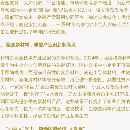
从资金支持、人才引进、平台搭建、市场开拓等多个维度，为新
料等领域的中小企业“攀高向新”提供全方位助力。设立专项发展基
金，降低研发成本；搭建产学研用协同平台，加速技术转化；优
商环境，简化审批流程……一系列“组合拳”为“小巨人”的破土而
和茁壮成长提供了丰沛的阳光雨露。
二、 聚焦新材料，攀登产业创新制高点
新材料是高新技术产业发展的先导和基石。2024年，高区将新材
研发作为中小企业创新突破的关键赛道。区内众多中小企业不再
足于跟随模仿，而是瞄准高性能复合材料、先进半导体材料、生
医用材料、新能源材料等细分领域，潜心进行原创性、颠覆性技
攻关。一家家“小巨人”企业实验室里灯火通明，研发人员孜孜不倦
成功突破了一批“卡脖子”技术难题，开发出多项具有自主知识产权
达到国际先进水平的新材料产品。这些成果不仅提升了企业自身
核心竞争力，也为下游高端制造、信息技术、生物医药等产业提
了关键材料支撑，形成了良性的产业互动生态。
、 “小巨人”发力，撬动区域经济“大发展”