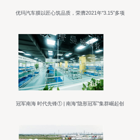
优玛汽车膜以匠心筑品质，荣膺2021年“3.15”多项
质量诚信殊荣
冠军南海 时代先锋① | 南海“隐形冠军”集群崛起创
新力量——新材料研发引领未来