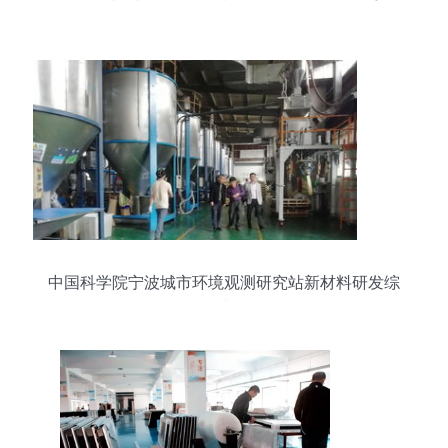
中国科学院宁波城市环境观测研究站新材料研发综
述