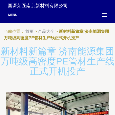
国琛荣匠南京新材料有限公司
MENU
当前位置：
首页
>
产品大全
>
新材料新篇章 济南能源集团
万吨级高密度PE管材生产线正式开机投产
新材料新篇章 济南能源集团
万吨级高密度PE管材生产线
正式开机投产