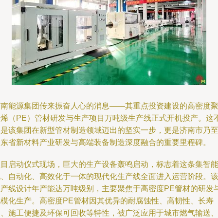
济南能源集团传来振奋人心的消息——其重点投资建设的高密度
乙烯（PE）管材研发与生产项目万吨级生产线正式开机投产。这
仅是该集团在新型管材制造领域迈出的坚实一步，更是济南市乃
山东省新材料产业研发与高端装备制造深度融合的重要里程碑。
项目启动仪式现场，巨大的生产设备轰鸣启动，标志着这条集智
化、自动化、高效化于一体的现代化生产线全面进入运营阶段。
生产线设计年产能达万吨级别，主要聚焦于高密度PE管材的研发
规模化生产。高密度PE管材因其优异的耐腐蚀性、高韧性、长寿
命、施工便捷及环保可回收等特性，被广泛应用于城市燃气输送