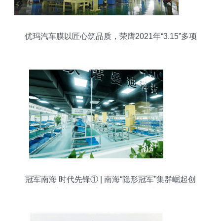
优玛汽车膜以匠心筑品质，荣膺2021年“3.15”多项
质量诚信殊荣
冠军南海 时代先锋① | 南海“隐形冠军”集群崛起创
新力量——新材料研发引领未来