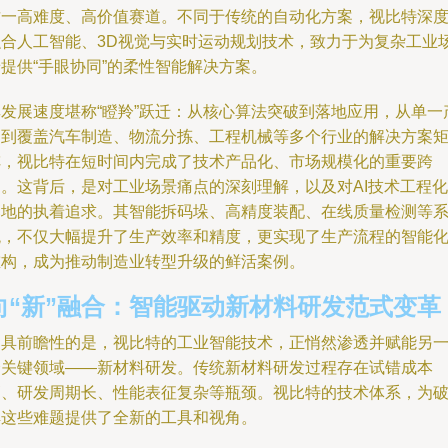
这一高难度、高价值赛道。不同于传统的自动化方案，视比特深
融合人工智能、3D视觉与实时运动规划技术，致力于为复杂工业
提供“手眼协同”的柔性智能解决方案。
其发展速度堪称“瞪羚”跃迁：从核心算法突破到落地应用，从单一
品到覆盖汽车制造、物流分拣、工程机械等多个行业的解决方案
阵，视比特在短时间内完成了技术产品化、市场规模化的重要跨
越。这背后，是对工业场景痛点的深刻理解，以及对AI技术工程化
落地的执着追求。其智能拆码垛、高精度装配、在线质量检测等
统，不仅大幅提升了生产效率和精度，更实现了生产流程的智能
重构，成为推动制造业转型升级的鲜活案例。
向“新”融合：智能驱动新材料研发范式变革
更具前瞻性的是，视比特的工业智能技术，正悄然渗透并赋能另
个关键领域——新材料研发。传统新材料研发过程存在试错成本
高、研发周期长、性能表征复杂等瓶颈。视比特的技术体系，为
解这些难题提供了全新的工具和视角。