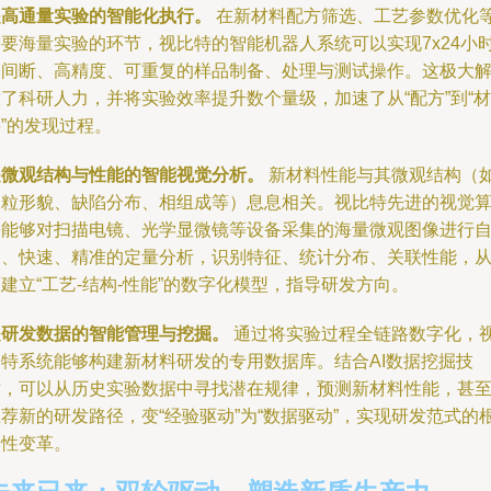
是高通量实验的智能化执行。
在新材料配方筛选、工艺参数优化
需要海量实验的环节，视比特的智能机器人系统可以实现7x24小
不间断、高精度、可重复的样品制备、处理与测试操作。这极大
了科研人力，并将实验效率提升数个量级，加速了从“配方”到“材
”的发现过程。
是微观结构与性能的智能视觉分析。
新材料性能与其微观结构（
晶粒形貌、缺陷分布、相组成等）息息相关。视比特先进的视觉
法能够对扫描电镜、光学显微镜等设备采集的海量微观图像进行
动、快速、精准的定量分析，识别特征、统计分布、关联性能，
建立“工艺-结构-性能”的数字化模型，指导研发方向。
是研发数据的智能管理与挖掘。
通过将实验过程全链路数字化，
比特系统能够构建新材料研发的专用数据库。结合AI数据挖掘技
术，可以从历史实验数据中寻找潜在规律，预测新材料性能，甚
荐新的研发路径，变“经验驱动”为“数据驱动”，实现研发范式的
本性变革。