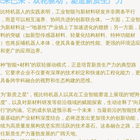
未来已来：双轮驱动，塑造新质生产力
视比特机器人的实践表明，工业智能与新材料研发并非两条平行
线，而是可以相互滋养、协同共进的创新联合体。一方面，工业
能为新材料这一“地基性”产业插上了加速进化的翅膀；另一方面，
材料的突破（如新型传感器材料、轻量化结构材料、特种功能材
料）也将反哺机器人本体，使其具备更优的性能、更强的环境适
性和更广的应用边界。
这种“智能+材料”的双轮驱动模式，正是培育新质生产力的典型路
径。它要求企业不仅要有深厚的技术积淀和快速的工程化能力，
需具备跨学科融合的视野和生态构建的思维。
为“新质之星”，视比特机器人以其在工业智能赛道上展现的“瞪羚
速度”，以及对新材料研发等前沿领域的赋能探索，生动诠释了“向
而行”的内涵。它的成长轨迹预示着一个未来：当最前沿的智能技
与最基础的产业材料深度结合，必将迸发出更加强大的创新动能
持续为高质量发展构筑坚实而活跃的技术基石。这条融合之路，
通往新质生产力蓬勃发展的广阔天地。